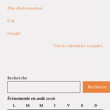
Plus d’information
iCal
Google
Voir le calendrier complet
Recherche
Recherce
Évènements en août 2026
L
lundi
M
mardi
M
mercredi
J
jeudi
V
vendredi
S
samedi
D
diman