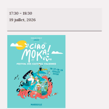
Book
17:30
–
18:30
club
19 juillet, 2026
"L'età
ridicola"
au
festival
Ciao
Moka